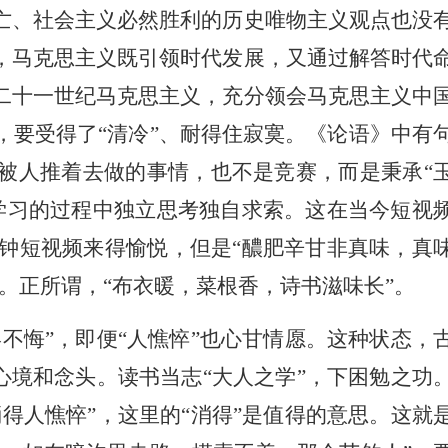
亡、社会主义必然胜利的历史唯物主义观点也没
，马克思主义既引领时代发展，又通过解答时代
二十一世纪马克思主义，充分领会马克思主义中
要受得了“清冷”、耐得住寂寞。《论语》中有
被人推着去做的事情，也不是竞赛，而是秉承“
学习的过程中独立思考独自求索。这在当今短视
钟短视频来得愉悦，但是“醲肥辛甘非真味，真
。正所谓，“布衣暖，菜根香，诗书滋味长”。
不悔”，即便“人憔悴”也心甘情愿。这种状态，
心境和念头。读书当志“大人之学”，下困勉之功
得人憔悴”，这里的“消得”是值得的意思。这就