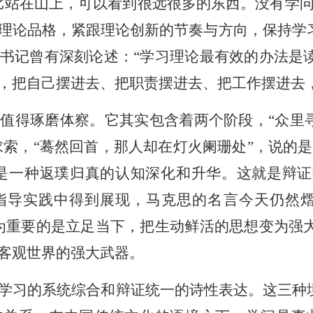
比站在山上，可以看到很远很多的东西。没有学问
理论品格，紧跟理论创新的节奏与方向，保持学
书记曾有深刻论述：“学习理论最有效的办法是
，把自己摆进去、把职责摆进去、把工作摆进去
值得琢磨体察。它其实包含着两个阶段，“众里寻
”求索，“蓦然回首，那人却在灯火阑珊处”，说的
的是一种返璞归真的认知深化和升华。这就是辩
指导实践中得到展现，马克思的名言今天仍然熠
为重要的是立足当下，把生动鲜活的思想变为强
客观世界的强大武器。
学习的系统综合和辩证统一的诗性表达。这三种